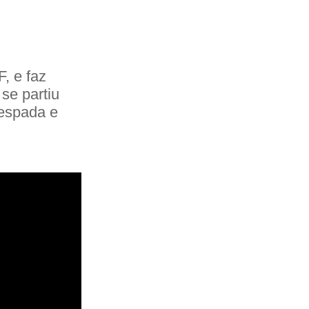
, e faz
 se partiu
 espada e