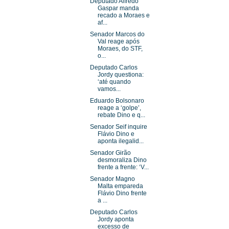
Deputado Alfredo
Gaspar manda
recado a Moraes e
af...
Senador Marcos do
Val reage após
Moraes, do STF,
o...
Deputado Carlos
Jordy questiona:
‘até quando
vamos...
Eduardo Bolsonaro
reage a ‘golpe’,
rebate Dino e q...
Senador Seif inquire
Flávio Dino e
aponta ilegalid...
Senador Girão
desmoraliza Dino
frente a frente: ‘V...
Senador Magno
Malta empareda
Flávio Dino frente
a ...
Deputado Carlos
Jordy aponta
excesso de