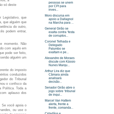
lhos, a
pessoas se unem
ão só deste
por CPI para
inves...
Moro discursa em
 Legislativo, que
apoio a Dallagnol
va, que alguém que
na Marcha para ...
etência do outro,
General Girão se
cês podem entrar,
exalta contra ‘festa
de corruptos...
Coronel Telhada e
ste momento. Não
Delegado
rdo com aquilo em
Palumbo se
exaltam e pe...
e pode ser feito,
, senão alguém um
Alexandre de Moraes
discute com Kássio
Nunes Marqu...
erente do imposto
Arthur Lira diz que
uéritos conduzidos
Câmara ainda
analisará
gedor do Tribunal
decisão...
enou o confisco da
Senador Girão abre o
 Política. Toda a
jogo sobre ‘tribunal
 com aplauso dos
de inqui...
Marcel Van Hattem
alerta, frente a
r. Se você apoia o
frente, comanda...
rnandes, ou use o
Cidadãos e