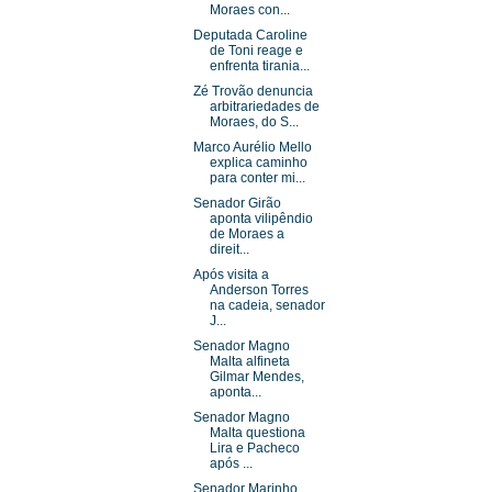
Moraes con...
Deputada Caroline
de Toni reage e
enfrenta tirania...
Zé Trovão denuncia
arbitrariedades de
Moraes, do S...
Marco Aurélio Mello
explica caminho
para conter mi...
Senador Girão
aponta vilipêndio
de Moraes a
direit...
Após visita a
Anderson Torres
na cadeia, senador
J...
Senador Magno
Malta alfineta
Gilmar Mendes,
aponta...
Senador Magno
Malta questiona
Lira e Pacheco
após ...
Senador Marinho