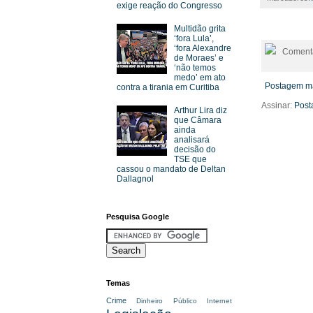
exige reação do Congresso
Multidão grita
‘fora Lula’,
‘fora Alexandre
Comentá
de Moraes’ e
‘não temos
medo’ em ato
Postagem ma
contra a tirania em Curitiba
Assinar:
Post
Arthur Lira diz
que Câmara
ainda
analisará
decisão do
TSE que
cassou o mandato de Deltan
Dallagnol
Pesquisa Google
Temas
Crime
Dinheiro Público
Internet