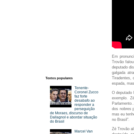
Em pronunci
Trovão falou
deputado dis
galgada atr
Tiradentes,
Textos populares
espada, mas
Tenente-
Coronel Zucco
O deputado 
faz forte
exemplo. Zé
desabafo ao
Parlamento. 
responder a
dos nobres p
perseguição
de Moraes, discurso de
mas eu tenh
Dallagnol e abordar situação
no Brasil”.
do Brasil
Zé Trovão al
Marcel Van