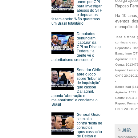
código ajude
unem por CPI
Raposo Ferna
para investigar
abusos do STF
e deputados
Há 10 anos, 
fazem apelo: ‘Não queremos
eventos dos
um Brasil totalitário’
monopólio da
Deputados
Toda a renda g
denunciam
‘captura’ da
continuar o seu
CPI no Distrito
Depósitos / Tra
Federal: ‘a
Banco Inter (07
gente vê o
Agência: 0001
autoritarismo crescendo’
Conta: 101347
Senador Girão
Raposo Fernande
abre o jogo
CNPJ 20.010.2
sobre ‘tribunal
-
de inquisição’
Banco Itaú (341
que cassou
Dallagnol,
Agência: 1571
aponta ‘aberração e
Conta: 10911-3
malabarismo’ e conclama o
Raposo Fernande
Brasil
CNPJ 20.010.2
General Girão
se exalta
contra ‘festa de
corruptos’
às
16:39
após cassação
de Deltan e
Marcadores: