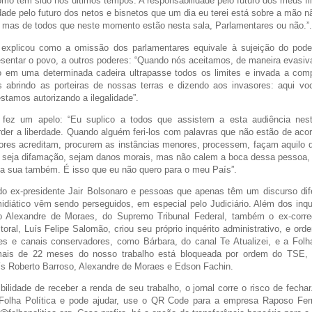
omo tem sido nos últimos tempos. A responsabilidade pelo futuro dos meus fi
dade pelo futuro dos netos e bisnetos que um dia eu terei está sobre a mão n
 mas de todos que neste momento estão nesta sala, Parlamentares ou não.”.
explicou como a omissão dos parlamentares equivale à sujeição do poder
esentar o povo, a outros poderes: “Quando nós aceitamos, de maneira evasi
o em uma determinada cadeira ultrapasse todos os limites e invada a comp
 abrindo as porteiras de nossas terras e dizendo aos invasores: aqui vo
stamos autorizando a ilegalidade”.
 fez um apelo: “Eu suplico a todos que assistem a esta audiência ne
der a liberdade. Quando alguém feri-los com palavras que não estão de aco
res acreditam, procurem as instâncias menores, processem, façam aquilo qu
a, seja difamação, sejam danos morais, mas não calem a boca dessa pessoa
r a sua também. É isso que eu não quero para o meu País”.
do ex-presidente Jair Bolsonaro e pessoas que apenas têm um discurso dif
midiático vêm sendo perseguidos, em especial pelo Judiciário. Além dos inq
ro Alexandre de Moraes, do Supremo Tribunal Federal, também o ex-corre
itoral, Luís Felipe Salomão, criou seu próprio inquérito administrativo, e ord
es e canais conservadores, como Bárbara, do canal Te Atualizei, e a Folha
mais de 22 meses do nosso trabalho está bloqueada por ordem do TSE,
ís Roberto Barroso, Alexandre de Moraes e Edson Fachin.
ilidade de receber a renda de seu trabalho, o jornal corre o risco de fecha
 Folha Política e pode ajudar, use o QR Code para a empresa Raposo Fe