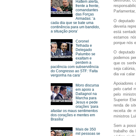
destruído, c
Hattem alerta,
responsabili
frente a frente,
comandantes
Parlamentar,
das Forças
Armadas: ‘a
O deputado 
cada dia que se bate uma
deveria repr
continência para um bandido,
a situação piora’
está sentad
estamos nós
Coronel
porque nós e
Telhada e
Delegado
O deputado
Palumbo se
podemos per
exaltam e
perdem a
que os senho
paciência com subserviência
seja calúni
do Congresso ao STF: ‘Falta
dia vai cala
vergonha na cara’
Apoiadores 
Moro discursa
pelo cartel 
em apoio a
Dallagnol na
pelo minist
Marcha para
Superior Ele
Jesus e pede
renda de sit
orações ‘para
receita de 
afastar os maus sentimentos
dos corações e mentes em
ministros Lu
Brasília’
Sem a possib
Mais de 350
trabalho da
mil pessoas se