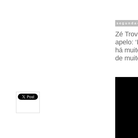
segunda-
Zé Trov
apelo: 
há muit
de muit