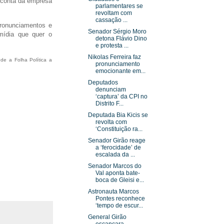
a conta da empresa
parlamentares se
revoltam com
cassação ...
pronunciamentos e
Senador Sérgio Moro
 mídia que quer o
detona Flávio Dino
e protesta ...
Nikolas Ferreira faz
e a Folha Política a 
pronunciamento
emocionante em...
Deputados
denunciam
‘captura’ da CPI no
Distrito F...
Deputada Bia Kicis se
revolta com
‘Constituição ra...
Senador Girão reage
a ‘ferocidade’ de
escalada da ...
Senador Marcos do
Val aponta bate-
boca de Gleisi e...
Astronauta Marcos
Pontes reconhece
‘tempo de escur...
General Girão