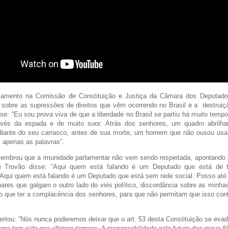
amento na Comissão de Constituição e Justiça da Câmara dos Deputado
 sobre as supressões de direitos que vêm ocorrendo no Brasil e a destruiç
se: “Eu sou prova viva de que a liberdade no Brasil se partiu há muito tempo,
avés da espada e de muito suor. Atrás dos senhores, um quadro abrilhan
 diante do seu carrasco, antes de sua morte, um homem que não ousou usa
 apenas as palavras”.
lembrou que a imunidade parlamentar não vem sendo respeitada, apontand
 Trovão disse: “Aqui quem está falando é um Deputado que está de to
Aqui quem está falando é um Deputado que está sem rede social. Posso até 
ares que galgam o outro lado do viés político, discordância sobre as minhas
o que ter a complacência dos senhores, para que não permitam que isso con
ertou: “Nós nunca poderemos deixar que o art. 53 desta Constituição se evad