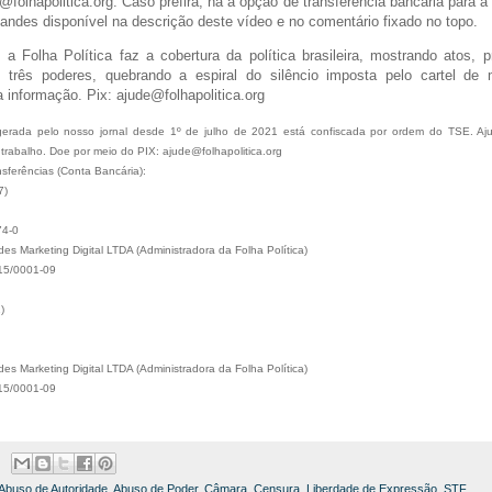
@folhapolitica.org. Caso prefira, há a opção de transferência bancária para 
ndes disponível na descrição deste vídeo e no comentário fixado no topo.
a Folha Política faz a cobertura da política brasileira, mostrando atos, 
 três poderes, quebrando a espiral do silêncio imposta pelo cartel de
 informação. Pix: ajude@folhapolitica.org
erada pelo nosso jornal desde 1º de julho de 2021 está confiscada por ordem do TSE. Ajud
 trabalho. Doe por meio do PIX: ajude@folhapolitica.org  
nsferências (Conta Bancária): 
7)
74-0
s Marketing Digital LTDA (Administradora da Folha Política)
15/0001-09
)
s Marketing Digital LTDA (Administradora da Folha Política)
15/0001-09
Abuso de Autoridade
,
Abuso de Poder
,
Câmara
,
Censura
,
Liberdade de Expressão
,
STF