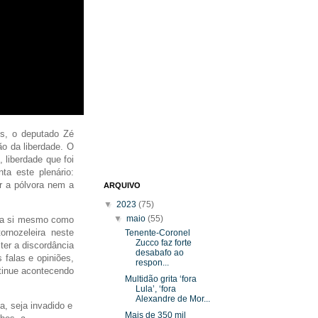
s, o deputado Zé
ão da liberdade. O
 liberdade que foi
ta este plenário:
r a pólvora nem a
ARQUIVO
▼
2023
(75)
▼
maio
(55)
o a si mesmo como
rnozeleira neste
Tenente-Coronel
Zucco faz forte
ter a discordância
desabafo ao
 falas e opiniões,
respon...
tinue acontecendo
Multidão grita ‘fora
Lula’, ‘fora
Alexandre de Mor...
a, seja invadido e
Mais de 350 mil