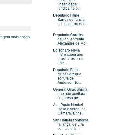
escancara
‘insanidade’
jurídica no p...
Deputado Filipe
Barros denuncia
uso de ‘processos
...
Deputada Caroline
tagem mais antiga
de Toni enfrenta
Alexandre de Mo...
Bolsonaro envia
mensagem aos
brasileiros ao se
enc...
Deputado Bibo
Nunes diz que
soltura de
Anderson To...
General Girão afirma
que não aceitará
ser preso pe...
Ana Paula Henkel
‘solta o verbo’ na
Câmara, alfine...
Van Hattem confronta
‘aliança’ de Lira
com autorit...