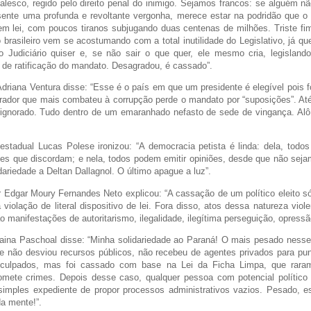
ialesco, regido pelo direito penal do inimigo. Sejamos francos: se alguém nã
 sente uma profunda e revoltante vergonha, merece estar na podridão que o
em lei, com poucos tiranos subjugando duas centenas de milhões. Triste 
brasileiro vem se acostumando com a total inutilidade do Legislativo, já que
o Judiciário quiser e, se não sair o que quer, ele mesmo cria, legisland
de ratificação do mandato. Desagradou, é cassado”.
driana Ventura disse: “Esse é o país em que um presidente é elegível pois 
urador que mais combateu à corrupção perde o mandato por “suposições”. At
i ignorado. Tudo dentro de um emaranhado nefasto de sede de vingança. Alô
stadual Lucas Polese ironizou: “A democracia petista é linda: dela, todos
es que discordam; e nela, todos podem emitir opiniões, desde que não seja
dariedade a Deltan Dallagnol. O último apague a luz”.
 Edgar Moury Fernandes Neto explicou: “A cassação de um político eleito s
 violação de literal dispositivo de lei. Fora disso, atos dessa natureza vio
são manifestações de autoritarismo, ilegalidade, ilegítima perseguição, opress
naina Paschoal disse: “Minha solidariedade ao Paraná! O mais pesado nesse
e não desviou recursos públicos, não recebeu de agentes privados para pun
r culpados, mas foi cassado com base na Lei da Ficha Limpa, que rara
omete crimes. Depois desse caso, qualquer pessoa com potencial político
simples expediente de propor processos administrativos vazios. Pesado, e
a mente!”.