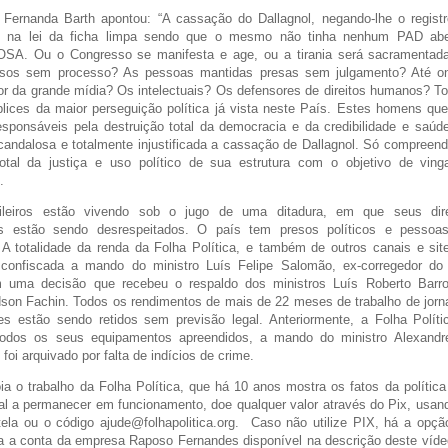
 Fernanda Barth apontou: “A cassação do Dallagnol, negando-lhe o registr
e na lei da ficha limpa sendo que o mesmo não tinha nenhum PAD aber
A. Ou o Congresso se manifesta e age, ou a tirania será sacramentad
resos sem processo? As pessoas mantidas presas sem julgamento? Até on
or da grande mídia? Os intelectuais? Os defensores de direitos humanos? T
lices da maior perseguição política já vista neste País. Estes homens q
esponsáveis pela destruição total da democracia e da credibilidade e saúde
candalosa e totalmente injustificada a cassação de Dallagnol. Só compreen
otal da justiça e uso político de sua estrutura com o objetivo de vin
.
sileiros estão vivendo sob o jugo de uma ditadura, em que seus dire
s estão sendo desrespeitados. O país tem presos políticos e pessoas,
 A totalidade da renda da Folha Política, e também de outros canais e sit
confiscada a mando do ministro Luís Felipe Salomão, ex-corregedor do 
em uma decisão que recebeu o respaldo dos ministros Luís Roberto Barr
on Fachin. Todos os rendimentos de mais de 22 meses de trabalho de jornai
es estão sendo retidos sem previsão legal. Anteriormente, a Folha Polít
todos os seus equipamentos apreendidos, a mando do ministro Alexand
 foi arquivado por falta de indícios de crime.
a o trabalho da Folha Política, que há 10 anos mostra os fatos da política 
nal a permanecer em funcionamento, doe qualquer valor através do Pix, usa
ela ou o código ajude@folhapolitica.org. Caso não utilize PIX, há a opção
ra a conta da empresa Raposo Fernandes disponível na descrição deste víde