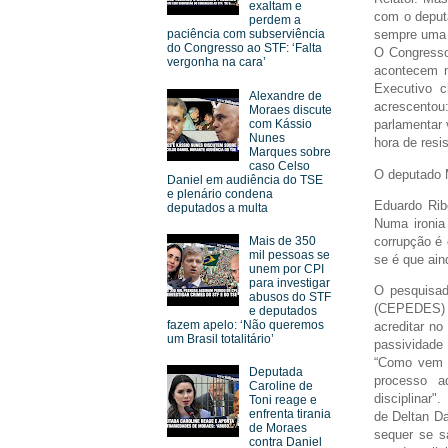
exaltam e
com o deputa
perdem a
sempre uma i
paciência com subserviência
do Congresso ao STF: ‘Falta
O Congresso 
vergonha na cara’
acontecem n
Executivo c
Alexandre de
acrescento
Moraes discute
com Kássio
parlamentar 
Nunes
hora de resis
Marques sobre
caso Celso
O deputado M
Daniel em audiência do TSE
e plenário condena
Eduardo Rib
deputados a multa
Numa ironia
corrupção é
Mais de 350
mil pessoas se
se é que ai
unem por CPI
para investigar
O pesquisad
abusos do STF
(CEPEDES) 
e deputados
fazem apelo: ‘Não queremos
acreditar no
um Brasil totalitário’
passividade 
“Como vem s
Deputada
processo ad
Caroline de
disciplinar"
Toni reage e
enfrenta tirania
de Deltan Da
de Moraes
sequer se s
contra Daniel