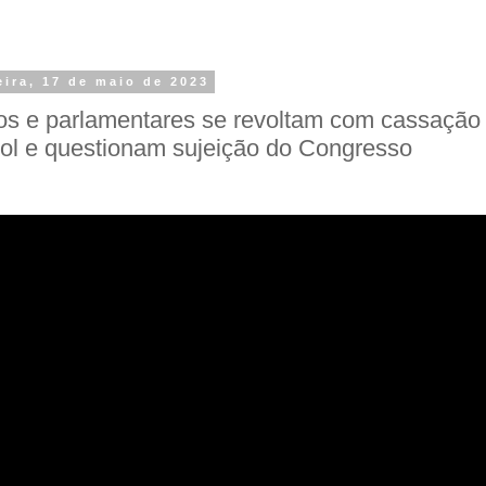
eira, 17 de maio de 2023
s e parlamentares se revoltam com cassação
ol e questionam sujeição do Congresso