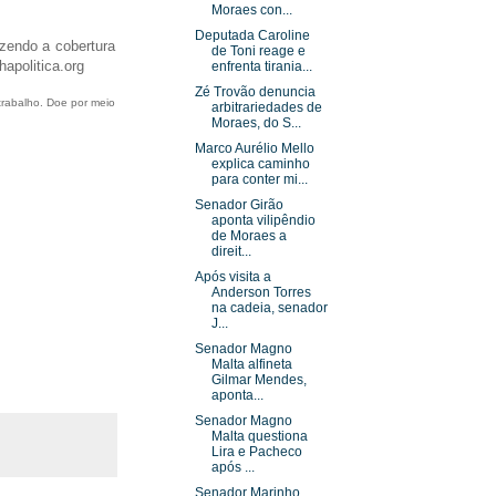
Moraes con...
Deputada Caroline
azendo a cobertura
de Toni reage e
hapolitica.org
enfrenta tirania...
Zé Trovão denuncia
trabalho. Doe por meio
arbitrariedades de
Moraes, do S...
Marco Aurélio Mello
explica caminho
para conter mi...
Senador Girão
aponta vilipêndio
de Moraes a
direit...
Após visita a
Anderson Torres
na cadeia, senador
J...
Senador Magno
Malta alfineta
Gilmar Mendes,
aponta...
Senador Magno
Malta questiona
Lira e Pacheco
após ...
Senador Marinho