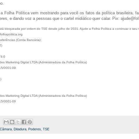
po.
a Folha Política vem mostrando para você os fatos da política brasileira, f
eres, e dando voz a pessoas que o cartel midiático quer calar. Pix: ajude@fol
stá bloqueada por ordem do TSE desde julho de 2021. Ajude a Folha Política a continuar o seu 
olhapolitica.org
nsferências (Conta Bancária):
7)
74-0
s Marketing Digital LTDA (Administradora da Folha Política)
15/0001-09
)
s Marketing Digital LTDA (Administradora da Folha Política)
15/0001-09
Câmara
,
Ditadura
,
Poderes
,
TSE