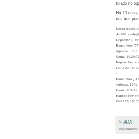
fixado no to
Há 10 anos, 
dos três pod
Nossa receita e
do PIX: ajude@f
Depósitos / Tra
Banco Inter (07
Agência: 0001
Conta: 101347
Raposo Fernande
CNPJ 20.010.2
-
Banco Itaú (341
Agência: 1571
Conta: 10911-3
Raposo Fernande
CNPJ 20.010.2
às
10:10
Marcadores: