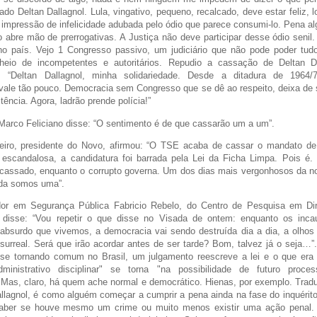
do Deltan Dallagnol. Lula, vingativo, pequeno, recalcado, deve estar feliz, 
mpressão de infelicidade adubada pelo ódio que parece consumi-lo. Pena al
abre mão de prerrogativas. A Justiça não deve participar desse ódio senil
o país. Vejo 1 Congresso passivo, um judiciário que não pode poder tu
heio de incompetentes e autoritários. Repudio a cassação de Deltan Dall
u: “Deltan Dallagnol, minha solidariedade. Desde a ditadura de 1964
vale tão pouco. Democracia sem Congresso que se dê ao respeito, deixa de 
tência. Agora, ladrão prende polícia!”
arco Feliciano disse: “O sentimento é de que cassarão um a um”.
eiro, presidente do Novo, afirmou: “O TSE acaba de cassar o mandato de 
 escandalosa, a candidatura foi barrada pela Lei da Ficha Limpa. Pois 
 cassado, enquanto o corrupto governa. Um dos dias mais vergonhosos da n
nda somos uma”.
or em Segurança Pública Fabricio Rebelo, do Centro de Pesquisa em Dir
disse: “Vou repetir o que disse no Visada de ontem: enquanto os inc
 absurdo que vivemos, a democracia vai sendo destruída dia a dia, a olhos
surreal. Será que irão acordar antes de ser tarde? Bom, talvez já o seja…”
e tornando comum no Brasil, um julgamento reescreve a lei e o que era
ministrativo disciplinar" se torna "na possibilidade de futuro proces
. Mas, claro, há quem ache normal e democrático. Hienas, por exemplo. Tra
llagnol, é como alguém começar a cumprir a pena ainda na fase do inquérito 
aber se houve mesmo um crime ou muito menos existir uma ação penal.