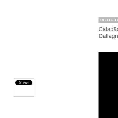
quarta-f
Cidadão
Dallagn