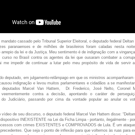
 mandato cassado pelo Tribunal Superior Eleitoral, o deputado federal Deltan 
zes paranaenses e de milhões de brasileiros foram caladas nesta noi
 arrepio da lei e da Justiça. Meu sentimento é de indignação com a vingan
 curso no Brasil contra os agentes da lei que ousaram combater a corr
ai me impedir de continuar a lutar pelo meu propósito de vida de servir
do deputado, em julgamento-relâmpago em que os ministros acompanharam o 
causou indignação e levou muitos parlamentares e cidadãos a se manifestar
 deputados Marcel Van Hattem, Dr. Frederico, José Nelto, Coronel 
m veementemente contra a decisão, apontando o caráter de perseguiç
ia do Judiciário, passando por cima da vontade popular ao anular os v
o vídeo de seu discurso, o deputado federal Marcel Van Hattem disse: “Deltan 
dispositivo INEXISTENTE na Lei da Ficha Limpa - portanto, ilegalmente - por
rocessos com crimes EXISTENTES e COMPROVADOS de Lula. É um ataque 
precedentes. Que seja o ponto de inflexão para que voltemos às ruas para exi