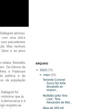
Dallagnol afirmou:
te com uma única
ça sem precedentes
upção. Mas nenhum
 a Deus e ao povo
relator, Benedito
ARQUIVO
em. Da tribuna da
▼
2023
(75)
Meira e Padovani
▼
maio
(55)
ão política e de
Tenente-Coronel
otos da população
Zucco faz forte
desabafo ao
respon...
Dallagnol foi
Multidão grita ‘fora
 ministros que já
Lula’, ‘fora
à democracia e à
Alexandre de Mor...
gir respeito ao
Mais de 350 mil