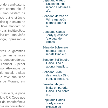
Deputado Alfredo
Gaspar manda
o de candidatura,
recado a Moraes e
to contra ele, é
af...
a. Não bastam os
Senador Marcos do
de vai o silêncio
Val reage após
odos que calam se
Moraes, do STF,
ue hoje mandam no
o...
 das instituições.
Deputado Carlos
dida em uma visão
Jordy questiona:
‘até quando
gança, opressão e
vamos...
Eduardo Bolsonaro
itos e garantias
reage a ‘golpe’,
rebate Dino e q...
 jornais e sites
es conservadores,
Senador Seif inquire
Flávio Dino e
Tribunal Superior
aponta ilegalid...
oso, Alexandre de
Senador Girão
s, canais e sites
desmoraliza Dino
ica teve sua sede
frente a frente: ‘V...
re de Moraes, em
Senador Magno
Malta empareda
Flávio Dino frente
brasileira, e pode
a ...
ndo o QR Code que
Deputado Carlos
 de transferência
Jordy aponta
o e no comentário
excesso de