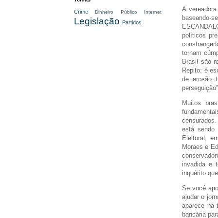
A vereadora
Crime
Dinheiro Público
Internet
baseando-s
Legislação
Partidos
ESCANDALOS
políticos p
constranged
tornam cúmp
Brasil são r
Repito: é es
de erosão t
perseguição”
Muitos bra
fundamentai
censurados.
está sendo 
Eleitoral, 
Moraes e Eds
conservador
invadida e 
inquérito que
Se você apoi
ajudar o jor
aparece na t
bancária pa