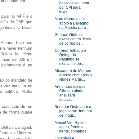
e abusadas por
pessoas se unem
por CPI para
inves...
o país no MPF e o
Moro discursa em
cisão do TSE que
apoio a Dallagnol
gonhosa. O Brasil
na Marcha para ...
General Girão se
exalta contra ‘festa
 Paraná, teve seu
de corruptos...
sem haver nenhum
Coronel Telhada e
eltan foi eleito
Delegado
 mais de 300 mil
Palumbo se
exaltam e pe...
o parlamento é um
Alexandre de Moraes
discute com Kássio
Nunes Marqu...
ção do mandato de
ma voz honesta na
Arthur Lira diz que
Câmara ainda
 política. Minha
analisará
decisão...
 a cassação de um
Senador Girão abre o
jogo sobre ‘tribunal
a de forma quase
de inqui...
Marcel Van Hattem
alerta, frente a
Deltan Dallagnol.
frente, comanda...
orte e o Ministro-
so. E nunca falei
Cidadãos e