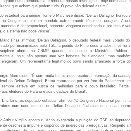
sagrado numa democracia, e recobrar nossas instituições, hoje dominadas 
tiranos que acham que podem tudo. O povo não deixará assim!”
do estadual paranaense Homero Marchese disse: “Deltan Dallagnol honrou 
o no Congresso com um mandato extremamente técnico e corajoso. A de
 mandato é desproporcional, aparenta vingança coordenada e por isso é ver
ir, o sistema não pode vencer”.
Mário Frias afirmou: “Deltan Dallagnol, o deputado federal mais votado do
sado por unanimidade pelo TSE, a pedido do PT e seus aliados, mesmo 
isciplinar aberto no CNMP quando ele deixou o Ministério Público. D
mente e, hoje, não apenas uma voz honesta foi silenciada, mas também
 elegeram. Um representante legítimo do povo sendo arrancado à força d
érgio Moro disse: “É com muita tristeza que recebo a informação da cassa
deral do Deltan Dallagnol. Estou estarrecido por ver fora do Parlamento u
e sempre esteve em busca de melhorias para o povo brasileiro. Perde a
e aos eleitores do Paraná e aos cidadãos do Brasil”.
 Eric Lins, ex-deputado estadual, afirmou: “O Congresso Nacional permitir
mbros num caso como o de Deltan Dallagnol é abdicar de sua autonomi
r Arthur Virgílio apontou: “Acho exagerada a punição do TSE ao deputado 
nte desonesta impune e dispondo de imerecidas prerrogativas. Respeito a C
s se discordo de algo, nada e nem ninguém me impedem de dizer o que pen