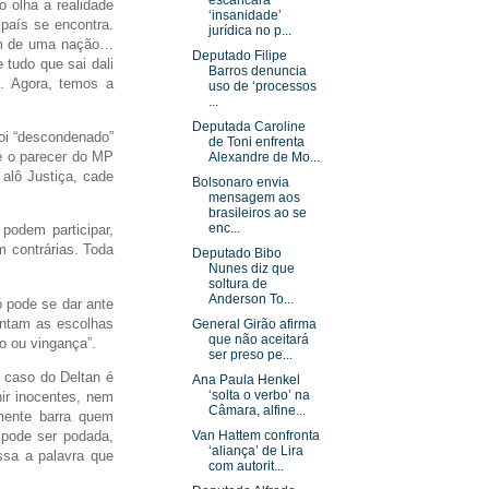
escancara
o olha a realidade
‘insanidade’
 país se encontra.
jurídica no p...
fim de uma nação…
Deputado Filipe
 tudo que sai dali
Barros denuncia
o. Agora, temos a
uso de ‘processos
...
Deputada Caroline
foi “descondenado”
de Toni enfrenta
é o parecer do MP
Alexandre de Mo...
 alô Justiça, cade
Bolsonaro envia
mensagem aos
brasileiros ao se
enc...
 podem participar,
m contrárias. Toda
Deputado Bibo
Nunes diz que
soltura de
Anderson To...
ó pode se dar ante
lentam as escolhas
General Girão afirma
que não aceitará
ão ou vingança”.
ser preso pe...
 caso do Deltan é
Ana Paula Henkel
‘solta o verbo’ na
ir inocentes, nem
Câmara, alfine...
mente barra quem
 pode ser podada,
Van Hattem confronta
‘aliança’ de Lira
ssa a palavra que
com autorit...