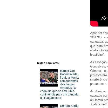
Após ter seu
“344.917 vo
canetada, ao
que está em
obstáculo v
brasileiro”.
A cassação 
Textos populares
Gonçalves, 
Câmara, os
Marcel Van
Hattem alerta,
protestara
frente a frente,
interferênc
comandantes
paranaense.
das Forças
Armadas: ‘a
cada dia que se bate uma
Ao divulgar 
continência para um bandido,
cassado por 
a situação piora’
anularam p
Justiça sem 
General Girão