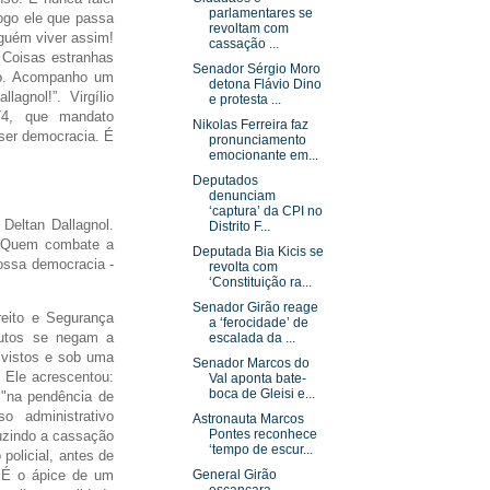
parlamentares se
logo ele que passa
revoltam com
guém viver assim!
cassação ...
. Coisas estranhas
Senador Sérgio Moro
do. Acompanho um
detona Flávio Dino
agnol!”. Virgílio
e protesta ...
/74, que mandato
Nikolas Ferreira faz
ser democracia. É
pronunciamento
emocionante em...
Deputados
denunciam
‘captura’ da CPI no
Deltan Dallagnol.
Distrito F...
é. Quem combate a
Deputada Bia Kicis se
ossa democracia -
revolta com
‘Constituição ra...
Senador Girão reage
eito e Segurança
a ‘ferocidade’ de
autos se negam a
escalada da ...
 vistos e sob uma
Senador Marcos do
. Ele acrescentou:
Val aponta bate-
boca de Gleisi e...
 "na pendência de
so administrativo
Astronauta Marcos
Pontes reconhece
duzindo a cassação
‘tempo de escur...
policial, antes de
 É o ápice de um
General Girão