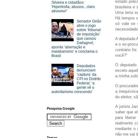
estado polic
Silveira e cidadãos:
brasileira e
'Hipertrofia, abusos...claro
ativismo!'
Uma terra s
Há tempos o 
Senador Girão
só vale se 
abre o jogo
necessidade 
sobre ‘tribunal
de inquisição’
A deputada A
que cassou
Dallagnol,
e o ex-proc
aponta ‘aberração e
contrário fo
malabarismo’ e conclama o
você?”
Brasil
O deputado e
Deputados
denunciam
exceto aquel
‘captura’ da
a minha soli
CPI no Distrito
Federal: ‘a
O procurador
gente vê o
a inequívoca
autoritarismo crescendo’
do eleitor, 
A jurista Ja
Pesquisa Google
saber que el
para libera
realmente c
mediante o 
não me sai d
Temas