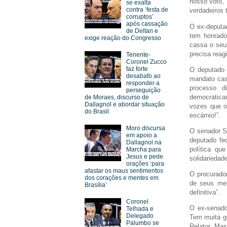
nosso voto, 
se exalta
contra ‘festa de
verdadeiros 
corruptos’
após cassação
O ex-deputa
de Deltan e
tem honrad
exige reação do Congresso
cassa o seu
precisa reag
Tenente-
Coronel Zucco
faz forte
O deputado 
desabafo ao
mandato cas
responder a
processo d
perseguição
democratica
de Moraes, discurso de
Dallagnol e abordar situação
vozes que o
do Brasil
escárnio!”.
Moro discursa
O senador S
em apoio a
deputado fe
Dallagnol na
política qu
Marcha para
Jesus e pede
solidariedad
orações ‘para
afastar os maus sentimentos
O procurador
dos corações e mentes em
de seus me
Brasília’
definitiva”.
Coronel
O ex-senado
Telhada e
Delegado
Tem muita ge
Palumbo se
Relator. Ma