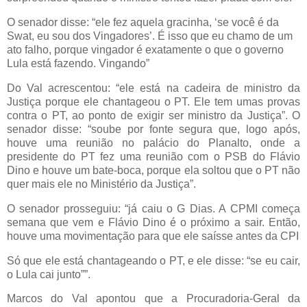
O senador disse: “ele fez aquela gracinha, ‘se você é da
Swat, eu sou dos Vingadores’. É isso que eu chamo de um
ato falho, porque vingador é exatamente o que o governo
Lula está fazendo. Vingando”
Do Val acrescentou: “ele está na cadeira de ministro da
Justiça porque ele chantageou o PT. Ele tem umas provas
contra o PT, ao ponto de exigir ser ministro da Justiça”. O
senador disse: “soube por fonte segura que, logo após,
houve uma reunião no palácio do Planalto, onde a
presidente do PT fez uma reunião com o PSB do Flávio
Dino e houve um bate-boca, porque ela soltou que o PT não
quer mais ele no Ministério da Justiça”.
O senador prosseguiu: “já caiu o G Dias. A CPMI começa
semana que vem e Flávio Dino é o próximo a sair. Então,
houve uma movimentação para que ele saísse antes da CPI
Só que ele está chantageando o PT, e ele disse: “se eu cair,
o Lula cai junto””.
Marcos do Val apontou que a Procuradoria-Geral da