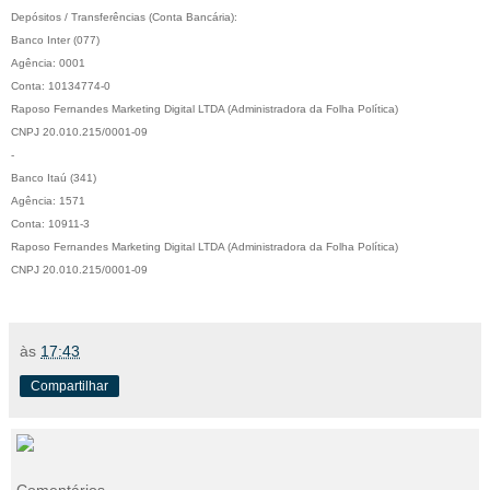
Depósitos / Transferências (Conta Bancária): 
Banco Inter (077)
Agência: 0001
Conta: 10134774-0
Raposo Fernandes Marketing Digital LTDA (Administradora da Folha Política)
CNPJ 20.010.215/0001-09
-
Banco Itaú (341)
Agência: 1571
Conta: 10911-3
Raposo Fernandes Marketing Digital LTDA (Administradora da Folha Política)
CNPJ 20.010.215/0001-09
às
17:43
Compartilhar