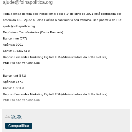
ajude@folhapolitica.org
Toda a renda gerada pelo nosso jornal desde 1º de julho de 2021 está confiscada por 
ordem do TSE. Ajude a Folha Política a continuar o seu trabalho. Doe por meio do PIX: 
ajude@folhapolitica.org  
Depósitos / Transferências (Conta Bancária): 
Banco Inter (077)
Agência: 0001
Conta: 10134774-0
Raposo Fernandes Marketing Digital LTDA (Administradora da Folha Política)
CNPJ 20.010.215/0001-09
-
Banco Itaú (341)
Agência: 1571
Conta: 10911-3
Raposo Fernandes Marketing Digital LTDA (Administradora da Folha Política)
CNPJ 20.010.215/0001-09
às
19:29
Compartilhar